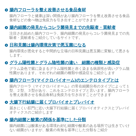
腸内フローラを整え改善させる食品食材
腸内フローラと健康は深い関係があり腸内フローラを整え改善させる食品
食材などの食べ物は免疫力を引き出すことができます
腸内細菌の発見からコレラ菌発見までの先駆者・貢献者
注目され始めた腸内フローラ、腸内細菌の発見からコレラ菌発見までの先
駆者・貢献者をご紹介しているサイトです。
日和見菌は腸内環境次第で悪玉菌になる
腸内環境が悪化すると中間的な立場の日和見菌は悪玉菌に変貌して悪さを
します。
グラム陽性菌とグラム陰性菌の違い 細菌の種類と感染症
グラム染色で紫に染まるグラム陽性菌と赤く染まる病原性が高いグラム陰
性菌があります。それぞれの細菌の種類や感染症をご紹介します
腸内フローラ(マイクロバイオーム)のエンテロタイプとは
腸内フローラ（マイクロバイオーム）の常在細菌分布のタイプによって１
型、２型、３型があり、これをエンテロタイプと言います。腸内フローラ
を整え改善させる食品食材は免疫力を引き出すことができます
大腸下行結腸に届くプロバイオとプレバイオ
届きにくい肛門に近い大腸下行結腸に届くプロバイオティクスとプレバイ
オティクスのご紹介します
腸内細菌と酸素の関係を基準にした分類
腸内細菌には酸素がある環境わ好む細菌や酸素のある場所では生きていけ
ない細菌がいますが、酸素の有無を基準にした分類をご紹介