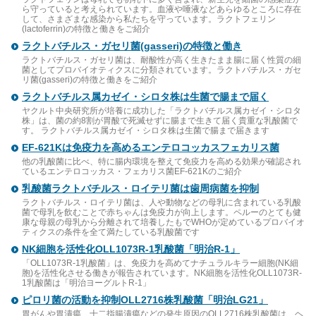
ら守っていると考えられています。血液や唾液などあらゆるところに存在
して、さまざまな感染から私たちを守っています。ラクトフェリン
(lactoferrin)の特徴と働きをご紹介
ラクトバチルス・ガセリ菌(gasseri)の特徴と働き
ラクトバチルス・ガセリ菌は、耐酸性が高く生きたまま腸に届く性質の細
菌としてプロバイオティクスに分類されています。ラクトバチルス・ガセ
リ菌(gasseri)の特徴と働きをご紹介
ラクトバチルス属カゼイ・シロタ株は生菌で腸まで届く
ヤクルト中央研究所が培養に成功した「ラクトバチルス属カゼイ・シロタ
株」は、菌の約8割が胃酸で死滅せずに腸まで生きて届く貴重な乳酸菌で
す。 ラクトバチルス属カゼイ・シロタ株は生菌で腸まで届きます
EF-621Kは免疫力を高めるエンテロコッカスフェカリス菌
他の乳酸菌に比べ、特に腸内環境を整えて免疫力を高める効果が確認され
ているエンテロコッカス・フェカリス菌EF-621Kのご紹介
乳酸菌ラクトバチルス・ロイテリ菌は歯周病菌を抑制
ラクトバチルス・ロイテリ菌は、人や動物などの母乳に含まれている乳酸
菌で母乳を飲むことで赤ちゃんは免疫力が向上します。ペルーのとても健
康な母親の母乳から分離されて培養したもでWHOが定めているプロバイオ
ティクスの条件を全て満たしている乳酸菌です
NK細胞を活性化OLL1073R-1乳酸菌「明治R-1」
「OLL1073R-1乳酸菌」は、免疫力を高めてナチュラルキラー細胞(NK細
胞)を活性化させる働きが報告されています。NK細胞を活性化OLL1073R-
1乳酸菌は「明治ヨーグルトR-1」
ピロリ菌の活動を抑制OLL2716株乳酸菌「明治LG21」
胃がんや胃潰瘍、十二指腸潰瘍などの発生原因のOLL2716株乳酸菌は、ヘ