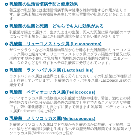
乳酸菌の生活習慣病予防と健康効果
善玉菌の乳酸菌には生活習慣病予防や健康を維持増進する作用がありま
す。逆に悪玉菌は有害物質を産生して生活習慣病や肌荒れなどを起こしま
す
乳酸菌の生菌と死菌 どちらでも人に効果がある
乳酸菌が腸まで届けば、生きたままの生菌、死んだ死菌は腸内細菌のエサ
になって善玉菌を元気にさせ腸内環境を整えて良い働きがあります
乳酸菌 リューコノストック属 (Leuconostoc)
ザワークラウトなどの発酵植物製品から分離された乳酸菌のリューコノス
トック属のご紹介です。リューコノストック属はグラム陽性の球菌又は双
球菌です 糖を分解して乳酸菌と乳酸以外の短鎖脂肪酸の酢酸、エタノー
ル、ＣＯ２などを生成するヘテロ乳酸菌に分類されています。
乳酸菌 ラクトバチルス属 (Lactobacillus)
ラクトバチルス属は自然界にも広く分布しており、その乳酸菌は70種類以
上も存在していています。 乳酸菌のラクトバチルス属 (Lactobacillus)のご
紹介です
乳酸菌 ペディオコッカス属(Pediococcus)
ペディオコッカス属は植物由来の乳酸菌で漬物や味噌、醤油、酒などの発
酵植物の食品や塩分が高い悪条件の環境でも生存できることが大きな特徴
です。強い消化酵素にも負けずに腸まで届きます 乳酸菌 ペディオコッカ
ス属(Pediococcus)をご紹介
乳酸菌 メリソコッカス属(Melissococcus)
乳酸菌メリソコッカス属はブドウ糖から乳酸のほかに酢酸、イソ酪酸、コ
ハク酸などの短鎖脂肪酸を生成するヘテロ型発酵の乳酸菌です 乳酸菌メリ
ソコッカス属(Melissococcus)のご紹介