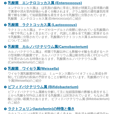
乳酸菌 エンテロコッカス属 (Enterococcus)
エンテロコッカス属は、ほ乳類の腸内に常在し形状が球菌又は双球菌の菌
で糞便や消火管内容物から多く分離されます。グラム陽性の通性嫌気性球
菌で糖を分解して短鎖脂肪酸を産生するホモ乳酸型に分類されています。
乳酸菌 エンテロコッカス属 (Enterococcus)のご紹介
乳酸菌 ラクトコッカス属 (Lactococcus)
ラクトコッカス属は、チーズやヨーグルトの発酵に使われている乳酸菌の
一種で牛乳にも多く含まれています。代謝した糖を全て乳酸に変換するホ
モ乳酸菌に分類されています。乳酸菌のラクトコッカス属 (Lactococcus)
についてご紹介
乳酸菌 カルノバクテリウム属(Carnobacterium)
カルノバクテリウム属は、桿菌で乳酸以外にも酢酸やギ酸を生成するヘテ
ロ型発酵の乳酸菌です。カルノバクテリウム属は耐冷性が高く0℃から2℃
で生育がみられる特徴があります。乳酸菌カルノバクテリウム属
(Carnobacterium)のご紹介
乳酸菌 ワイセラ属(Weissella)
ワイセラ属乳酸菌W3株には、ミュータンス菌のバイオフィルム形成を抑
制して口腔内の疾病の予防することが解明されています。乳酸菌のワイセ
ラ属(Weissella)のご紹介
ビフィドバクテリウム属 (Bifidobacterium)
ビフィドバクテリウム属糖を分解して主に短鎖脂肪酸の酢酸を産生するこ
とから乳酸を50%以上産生する乳酸菌とは区別されています。ちなみに酢
酸には強い殺菌力があります。 ビフィドバクテリウム属 (Bifidobacterium)
のご紹介
ラクトフェリン(lactoferrin)の特徴と働き
ラクトフェリンは母乳でも初乳中に多く含まれ、新生児を細菌の感染症か