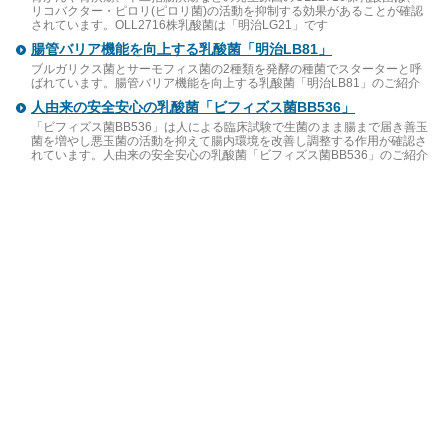
リコバクター・ピロリ(ピロリ菌)の活動を抑制する効果があることが確認
されています。OLL2716株乳酸菌は「明治LG21」です
腸管バリア機能を向上する乳酸菌「明治LB81」
ブルガリクス菌とサーモフィス菌の2種類を発酵の種菌でスターターと呼
ばれています。腸管バリア機能を向上する乳酸菌「明治LB81」のご紹介
人由来の安全安心の乳酸菌「ビフィズス菌BB536」
「ビフィズス菌BB536」は人による臨床試験で生菌のまま腸まで届き善玉
菌を増やし悪玉菌の活動を抑えて腸内環境を改善し調整する作用が確認さ
れています。人由来の安全安心の乳酸菌「ビフィズス菌BB536」のご紹介